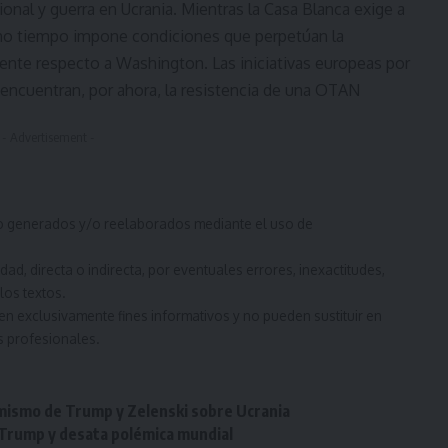
cional y guerra en Ucrania. Mientras la Casa Blanca exige a
mo tiempo impone condiciones que perpetúan la
nente respecto a Washington. Las iniciativas europeas por
s encuentran, por ahora, la resistencia de una OTAN
- Advertisement -
ido generados y/o reelaborados mediante el uso de
d, directa o indirecta, por eventuales errores, inexactitudes,
los textos.
en exclusivamente fines informativos y no pueden sustituir en
s profesionales.
imismo de Trump y Zelenski sobre Ucrania
e Trump y desata polémica mundial