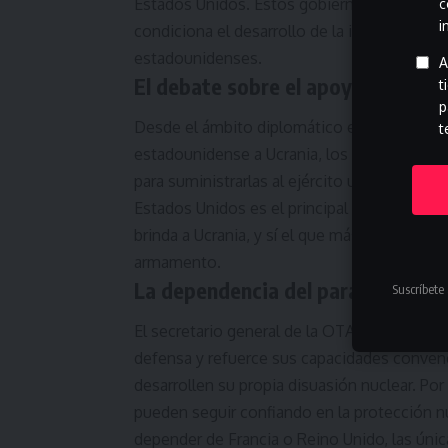
Estados Unidos. Estos gobiernos critican la
c
i
condiciona el desarrollo de la industria eur
estadounidenses.
A
El debate sobre el apoyo a Ucran
t
p
Desde el ámbito diplomático europeo se sub
t
estadounidense a Ucrania, los países eur
para suministrarlas al ejército ucraniano. 
Estados Unidos es el principal actor milita
brinda a Ucrania, y sí el que más se benefic
armamento.
La dependencia del paraguas nuc
Suscríbete 
El secretario general de la OTAN ha reiter
defensa y refuerce sus capacidades convenc
desarrollen su propia disuasión nuclear. Por
pueden seguir confiando en la protección n
depender de Francia o Reino Unido, las úni