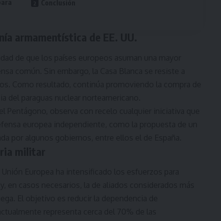
para
Conclusión
nía armamentística de EE. UU.
sidad de que los países europeos asuman una mayor
fensa común. Sin embargo, la Casa Blanca se resiste a
cios. Como resultado, continúa promoviendo la compra de
a del paraguas nuclear norteamericano.
l Pentágono, observa con recelo cualquier iniciativa que
defensa europea independiente, como la propuesta de un
da por algunos gobiernos, entre ellos el de España.
ia militar
a Unión Europea ha intensificado los esfuerzos para
 y, en casos necesarios, la de aliados considerados más
ga. El objetivo es reducir la dependencia de
actualmente representa cerca del 70% de las