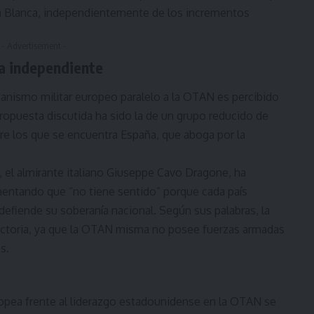
asa Blanca, independientemente de los incrementos
- Advertisement -
a independiente
ganismo militar europeo paralelo a la OTAN es percibido
propuesta discutida ha sido la de un grupo reducido de
e los que se encuentra España, que aboga por la
, el almirante italiano Giuseppe Cavo Dragone, ha
umentando que “no tiene sentido” porque cada país
defiende su soberanía nacional. Según sus palabras, la
dictoria, ya que la OTAN misma no posee fuerzas armadas
s.
opea frente al liderazgo estadounidense en la OTAN se