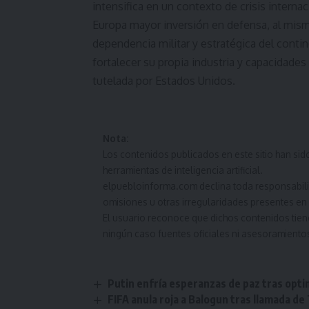
intensifica en un contexto de crisis interna
Europa mayor inversión en defensa, al mis
dependencia militar y estratégica del conti
fortalecer su propia industria y capacidade
tutelada por Estados Unidos.
Nota:
Los contenidos publicados en este sitio han s
herramientas de inteligencia artificial.
elpuebloinforma.com declina toda responsabilida
omisiones u otras irregularidades presentes en 
El usuario reconoce que dichos contenidos tien
ningún caso fuentes oficiales ni asesoramiento
Putin enfría esperanzas de paz tras opt
FIFA anula roja a Balogun tras llamada d