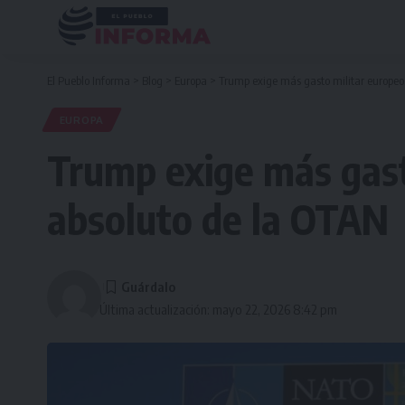
El Pueblo Informa
>
Blog
>
Europa
>
Trump exige más gasto militar europeo,
EUROPA
Trump exige más gast
absoluto de la OTAN
Última actualización: mayo 22, 2026 8:42 pm