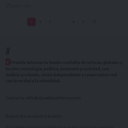
junio 17, 2026
1
2
3
…
6
7
//
E
l Pueblo Informa: tu fuente confiable de noticias globales y
locales, tecnología, política, economía y sociedad, con
análisis profundo, visión independiente y compromiso real
con la verdad y la actualidad.
Contacto:
info@elpuebloinforma.com
Regístrate en nuestro boletín
Suscríbete a nuestro boletín para recibir al instante nuestros