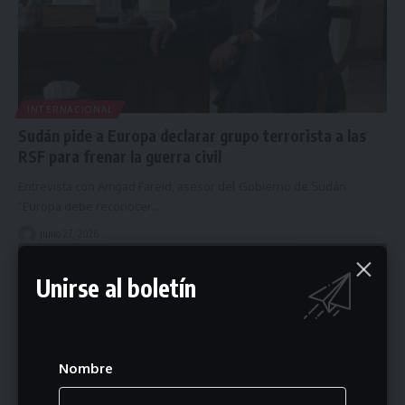
INTERNACIONAL
Sudán pide a Europa declarar grupo terrorista a las
RSF para frenar la guerra civil
Entrevista con Amgad Fareid, asesor del Gobierno de Sudán:
“Europa debe reconocer…
junio 27, 2026
Unirse al boletín
Nombre