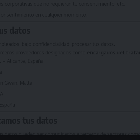
s corporativas que no requieran tu consentimiento, etc.
consentimiento en cualquier momento.
us datos
leados, bajo confidencialidad, procesar tus datos.
terceros proveedores designados como
encargados del trat
. – Alicante, España
a
an Gwan, Malta
SA
 España
camos tus datos
us datos pueden ser comunicados a terceros de sectores como