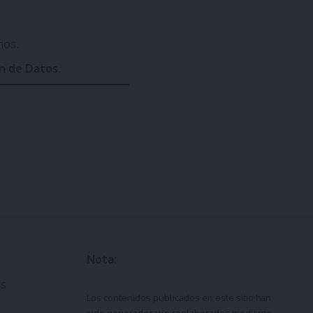
mos.
ón de Datos
.
Nota:
ás
Los contenidos publicados en este sitio han