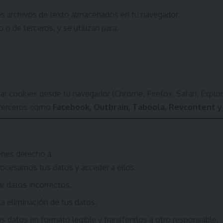
 archivos de texto almacenados en tu navegador.
 o de terceros, y se utilizan para:
ar cookies desde tu navegador (Chrome, Firefox, Safari, Explor
 terceros como
Facebook, Outbrain, Taboola, Revcontent 
enes derecho a:
procesamos tus datos y acceder a ellos.
ar datos incorrectos.
r la eliminación de tus datos.
 tus datos en formato legible y transferirlos a otro responsable.