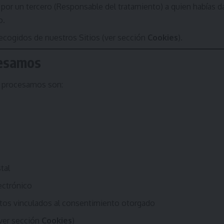
por un tercero (Responsable del tratamiento) a quien habías 
o.
ecogidos de nuestros Sitios (ver sección
Cookies
).
cesamos
e procesamos son:
tal
ectrónico
atos vinculados al consentimiento otorgado
ver sección
Cookies
)