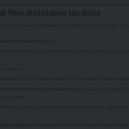
ué fines procesamos tus datos
oxos utiliza una base legal diferente para el tratamiento de 
imiento específico
, para:
ones de marketing y promocionales (correo electrónico, fax,
.
 a terceros.
s fuera de la Unión Europea cuando no haya otros medios legale
lación contractual o precontractual
, para cumplir con nuest
os suscritos.
ción legal
, para actuar de acuerdo con la normativa aplicable 
terés legítimo
, siempre que tus derechos no prevalezcan, por