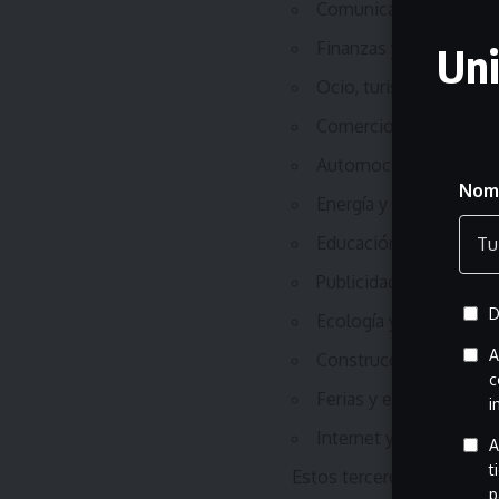
Comunicaciones y tec
Finanzas y banca
Uni
Ocio, turismo y entre
Comercio y distribució
Automoción
Nom
Energía y agua
Educación y formación
Publicidad, marketing y
D
Ecología y medio ambi
A
Construcción e inmobil
c
Ferias y eventos
i
Internet y comercio el
A
t
Estos terceros actuarán
p