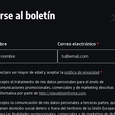
nología
rse al boletín
tenimiento
n
bre
Correo electrónico
*
 consultoría
eclaro ser mayor de edad y aceptar la
política de privacidad
*
ente
cepto el tratamiento de mis datos personales para el envío de
iario
omunicaciones promocionales, comerciales y de marketing descritas 
nformativa por parte de
http://elpuebloinforma.com
.
ectrónico
cepto la comunicación de mis datos personales a terceras partes, qu
ienen domicilio social dentro o fuera del territorio de la Unión Europe
 como
responsables independientes del tratamiento
.
ara las finalidades promocionales, comerciales y de marketing de dic