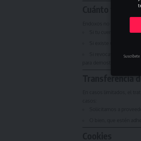
t
Cuánto tiempo 
Endoxos no conservará tus
Si tu cuenta de correo
Si existe una relación 
Si revocas tu consent
Suscríbete 
para demostrar el consent
Transferencia d
En casos limitados, el tr
casos:
Solicitamos a proveedo
O bien, que estén adhe
Cookies