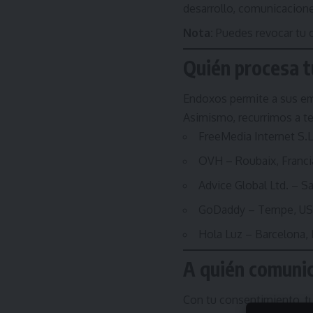
desarrollo, comunicacione
Nota:
Puedes revocar tu 
Quién procesa t
Endoxos permite a sus emp
Asimismo, recurrimos a 
FreeMedia Internet S.L
OVH – Roubaix, Franci
Advice Global Ltd. – S
GoDaddy – Tempe, U
Hola Luz – Barcelona,
A quién comuni
Con tu consentimiento, t