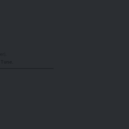
er).
y Tune
.