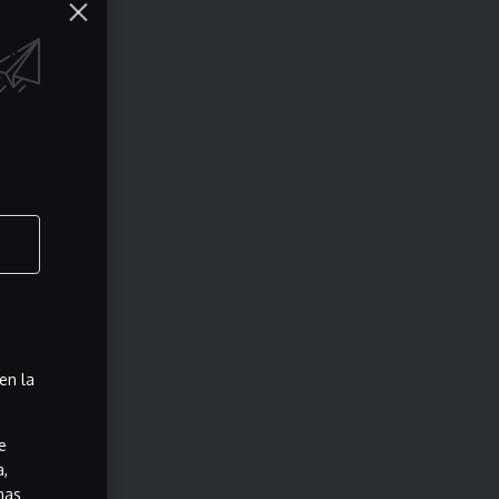
en la
e
a,
has