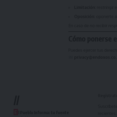
Limitación
: restringir
Oposición
: oponerte a
En caso de no recibir resp
Cómo ponerse e
Puedes ejercer tus derec
privacy@endoxos.co.
Regístrat
//
Suscríbete
E
l Pueblo Informa: tu fuente
recientes.