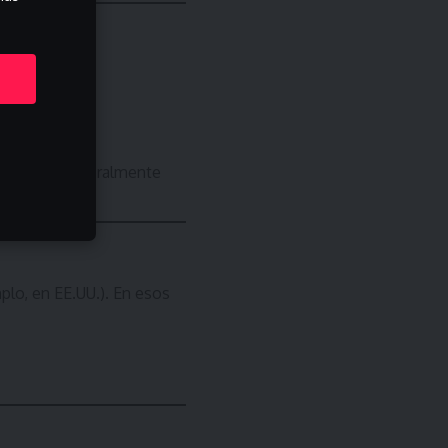
lidades:
és.
s legales.
antener temporalmente
plo, en EE.UU.). En esos