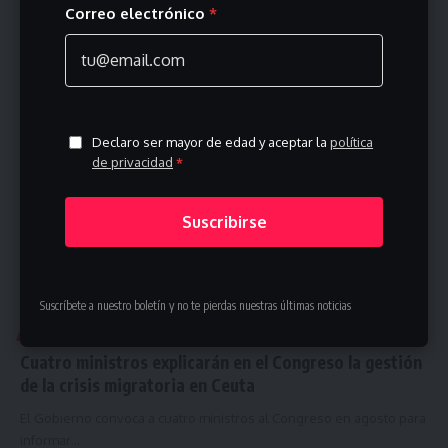
Correo electrónico
*
El PP solicita la comparecencia anticipada de ministros por la
situación en…
agosto 7, 2026
Declaro ser mayor de edad y aceptar la
política
de privacidad
*
Suscribirse
Suscríbete a nuestro boletín y no te pierdas nuestras últimas noticias
CEUTA
Cuatro ministros explicarán en el Congreso la gestión
de la crisis migratoria en Ceuta
El Gobierno convoca a cuatro ministros al Congreso en agosto para
informar…