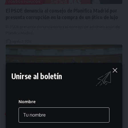
FONDOS PÚBLICOS
El PSOE denuncia al consejo de Planifica Madrid por
presunta corrupción en la compra de un ático de lujo
El PSOE presenta denuncia contra el consejo de administración de
Planifica Madrid…
agosto 7, 2026
Unirse al boletín
Nombre
CEUTA
El PP exige la comparecencia urgente de ministros por
la crisis migratoria en Ceuta