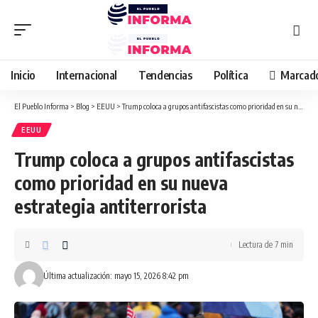
Inicio
Internacional
Tendencias
Política
Marcad
El Pueblo Informa
>
Blog
>
EEUU
>
Trump coloca a grupos antifascistas como prioridad en su nueva estrategia antiterrorista
EEUU
Trump coloca a grupos antifascistas
como prioridad en su nueva
estrategia antiterrorista
Lectura de 7 min
Última actualización: mayo 15, 2026 8:42 pm