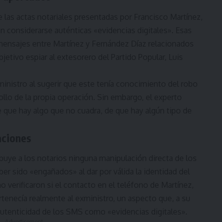
ue las actas notariales presentadas por Francisco Martínez,
 considerarse auténticas «evidencias digitales». Esas
mensajes entre Martínez y Fernández Díaz relacionados
etivo espiar al extesorero del Partido Popular, Luis
inistro al sugerir que este tenía conocimiento del robo
ollo de la propia operación. Sin embargo, el experto
 que hay algo que no cuadra, de que hay algún tipo de
aciones
ribuye a los notarios ninguna manipulación directa de los
r sido «engañados» al dar por válida la identidad del
 verificaron si el contacto en el teléfono de Martínez,
tenecía realmente al exministro, un aspecto que, a su
la autenticidad de los SMS como «evidencias digitales».
- Advertisement -