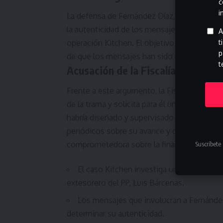
c
i
La defensa de Fernández Díaz, dirigida por 
la autenticidad de los mensajes y en desmont
A
t
operación Kitchen. El objetivo es desacredit
p
de que los mensajes han sido manipulados 
t
Acusación de la Fiscalía
Frente a este argumento, la Fiscalía sostie
de la trama y solicita para él una pena de 15 
habría diseñado y supervisado la operación d
periódicos sobre su avance y desempeñando
comprometedora sobre la financiación del P
Suscríbete 
El caso Kitchen investiga una presunta o
extesorero del PP, Luis Bárcenas.
Los mensajes que involucran a Fernández 
determinar su autenticidad.