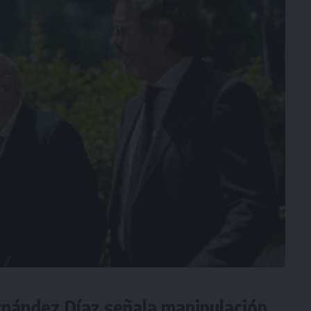
rnández Díaz señala manipulación