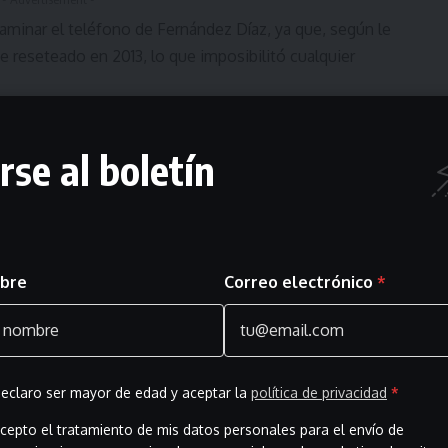
minar el teléfono de Fernández Díaz, ya que, según le
ue reseteado en 2013, lo que imposibilitó cualquier
notariales, destaca uno supuestamente enviado por
rse al boletín
3, en plena operación Kitchen. El texto, que hace
ios dispositivos electrónicos y a la obtención de
ica de Bárcenas, es uno de los principales elementos que
inistro tenía conocimiento directo de la operación.
bre
Correo electrónico
*
olcado todo (dos iPhone y un iPad). Mañana tendremos
emos si es así), ese material lo había dado B a los
ellos los teléfonos y otros datos de su agenda, en
reparar su defensa jurídica».
cibido por Martínez el 18 de octubre de 2013, fecha clave
eclaro ser mayor de edad y aceptar la
política de privacidad
*
cepto el tratamiento de mis datos personales para el envío de