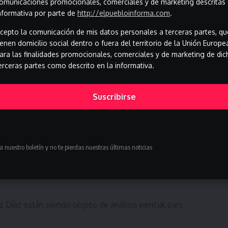
omunicaciones promocionales, comerciales y de marketing descritas 
nformativa por parte de
http://elpuebloinforma.com
.
el abogado Jesús Mantri, basa su estrategia en cuestionar
ar la tesis de que el exministro estuviera al tanto de la
cepto la comunicación de mis datos personales a terceras partes, qu
ienen domicilio social dentro o fuera del territorio de la Unión Europe
ar las pruebas presentadas por Martínez y reforzar la idea
ara las finalidades promocionales, comerciales y de marketing de dic
o adulterados.
erceras partes como descrito en la informativa.
ne que Jorge Fernández Díaz se encontraba en la cúspide
Suscribirse
años de prisión. Según el escrito fiscal, el exministro
esde el Ministerio del Interior, recibiendo informes
 un papel central en el intento de obtener información
artido Popular.
a nuestro boletín y no te pierdas nuestras últimas noticias
- Advertisement -
peración policial para espiar y sustraer documentación al
Díaz están siendo objeto de análisis pericial para