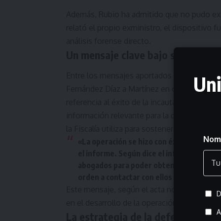
Además, Rubio ha admitido que no pudo exa
relató el propio exministro, el dispositivo f
análisis forense directo.
Un mensaje clave bajo sospecha
Entre los mensajes aportados en las actas 
Uni
Fernández Díaz a Martínez en octubre de 201
referencia al éxito de la incautación de var
información relevante para la defensa juríd
la Fiscalía utiliza para sostener que el exm
Nom
«La operación se hizo con éxito. Se ha v
el informe. Según dice el informador (ver
abogados para poder obtener a través de 
orden a contactar con ellos para poder p
Este mensaje, según el acta notarial, fue re
D
en el desarrollo de la operación.
A
La estrategia de la defensa