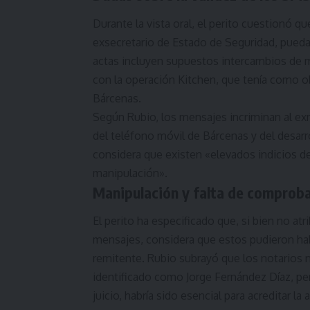
Durante la vista oral, el perito cuestionó q
exsecretario de Estado de Seguridad, puedan
actas incluyen supuestos intercambios de 
con la operación Kitchen, que tenía como obj
Bárcenas.
Según Rubio, los mensajes incriminan al exm
del teléfono móvil de Bárcenas y del desarr
considera que existen «elevados indicios de
manipulación».
Manipulación y falta de comprob
El perito ha especificado que, si bien no at
mensajes, considera que estos pudieron habe
remitente. Rubio subrayó que los notarios no
identificado como Jorge Fernández Díaz, per
juicio, habría sido esencial para acreditar 