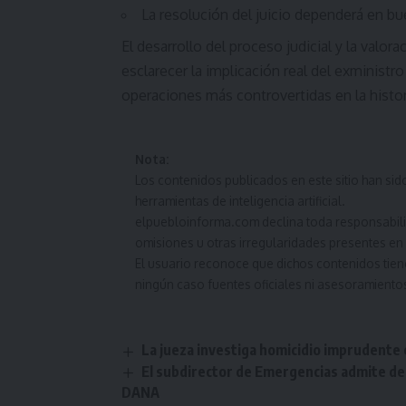
La resolución del juicio dependerá en bu
El desarrollo del proceso judicial y la valor
esclarecer la implicación real del exministro
operaciones más controvertidas en la histori
Nota:
Los contenidos publicados en este sitio han s
herramientas de inteligencia artificial.
elpuebloinforma.com declina toda responsabilida
omisiones u otras irregularidades presentes en 
El usuario reconoce que dichos contenidos tien
ningún caso fuentes oficiales ni asesoramiento
La jueza investiga homicidio imprudente 
El subdirector de Emergencias admite de
DANA