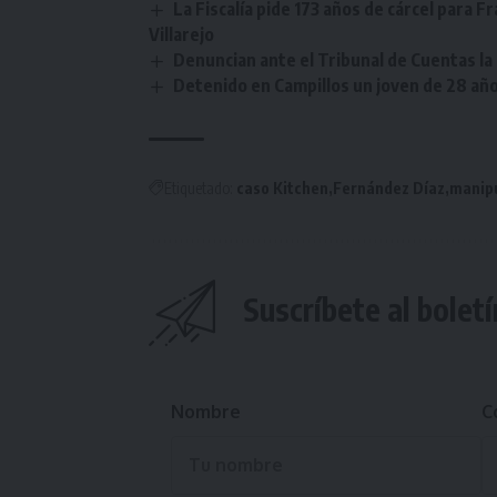
La Fiscalía pide 173 años de cárcel para F
Villarejo
Denuncian ante el Tribunal de Cuentas la
Detenido en Campillos un joven de 28 año
Etiquetado:
caso Kitchen
Fernández Díaz
manip
Suscríbete al boletí
Nombre
C