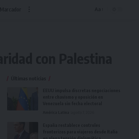
Marcador
Aa
Font
Resizer
aridad con Palestina
Últimas noticias
EEUU impulsa discretas negociaciones
entre chavismo y oposición en
Venezuela sin fecha electoral
América Latina
agosto 7, 2026
España restablece controles
fronterizos para viajeros desde Italia
en plena tensión diplomática