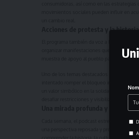
consumidoras, así como en las estrategias d
movimientos sociales pueden influir en acu
un cambio real.
Acciones de protesta y la historia 
El programa también da voz a Ibon Meñika, 
Uni
organizar manifestaciones que consiguieron 
muestra de apoyo al pueblo palestino.
Uno de los temas destacados del reportaje es
intentado romper el bloqueo impuesto por Isr
Nom
un valor simbólico en la solidaridad global,
desafiar restricciones y visibilizar la situaci
Una mirada profunda y continuad
Cada semana, el podcast estrena un nuevo ep
D
una perspectiva reposada y profunda sobre 
A
comprender la historia, la cultura y la resis