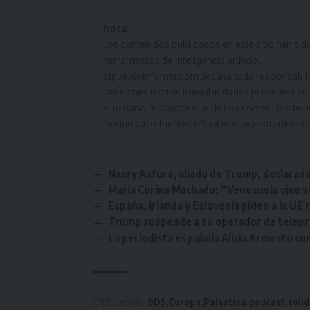
Nota:
Los contenidos publicados en este sitio han s
herramientas de inteligencia artificial.
elpuebloinforma.com declina toda responsabilida
omisiones u otras irregularidades presentes en 
El usuario reconoce que dichos contenidos tien
ningún caso fuentes oficiales ni asesoramiento
Nasry Asfura, aliado de Trump, declarad
María Corina Machado: “Venezuela vive s
España, Irlanda y Eslovenia piden a la UE
Trump suspende a su operador de telepró
La periodista española Alicia Armesto cu
Etiquetado:
BDS
Europa
Palestina
podcast
soli