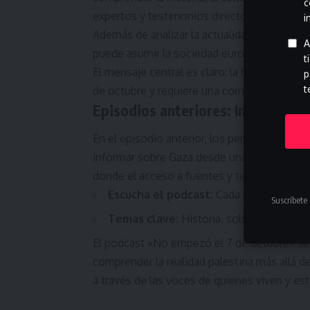
c
expertos y testimonios directos.
i
Además de analizar la actualidad, el programa
A
puede asumir la sociedad europea en la defe
t
El mensaje central es claro: la historia de 
p
t
de octubre y requiere una comprensión ampl
Episodios anteriores: Informar c
En el episodio anterior, los periodistas Olg
informar sobre Gaza desde una perspectiv
donde el acceso a fuentes y testigos direct
Escucha el podcast:
Cada semana, un nu
Suscríbete 
Temas clave:
Historia, solidaridad inte
El podcast «No empezó el 7 de octubre» se
comprender la realidad palestina más allá de 
a través de las voces de quienes viven y est