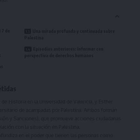
 7 de
Una mirada profunda y continuada sobre
Palestina
Episodios anteriores: Informar con
s
perspectiva de derechos humanos
as
etidas
de Historia en la Universidad de Valencia, y Esther
rsitario de acampadas por Palestina. Ambos forman
sión y Sanciones), que promueve acciones ciudadanas
lación con la situación en Palestina.
rofundiza en el poder que tienen las personas como