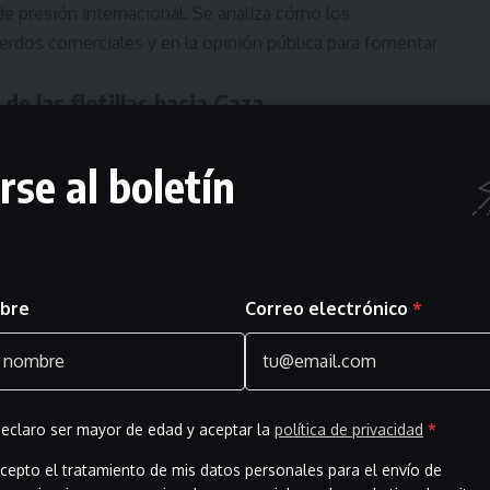
e presión internacional. Se analiza cómo los
erdos comerciales y en la opinión pública para fomentar
de las flotillas hacia Gaza
integrante del colectivo Gernika-Palestina, conocido por
rse al boletín
paralizar una etapa de la Vuelta ciclista en España como
- Advertisement -
 la historia de las flotillas internacionales que han
ael a la Franja de Gaza. Estas iniciativas han adquirido
bre
Correo electrónico
*
 representando el esfuerzo de la sociedad civil por
ón humanitaria en la región.
a sobre Palestina
isodio en el medio ‘Público’, con el objetivo de ofrecer
eclaro ser mayor de edad y aceptar la
política de privacidad
*
la realidad palestina. «No empezó el 7 de octubre» busca
cepto el tratamiento de mis datos personales para el envío de
tencia del pueblo palestino a través de entrevistas con