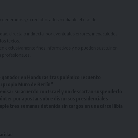
ido generados y/o reelaborados mediante el uso de
d, directa o indirecta, por eventuales errores, inexactitudes,
los textos.
en exclusivamente fines informativos y no pueden sustituir en
s profesionales.
o ganador en Honduras tras polémico recuento
u propio Muro de Berlín”
 revisar su acuerdo con Israel y no descartan suspenderlo
nter por apostar sobre discursos presidenciales
mple tres semanas detenida sin cargos en una cárcel libia
daridad