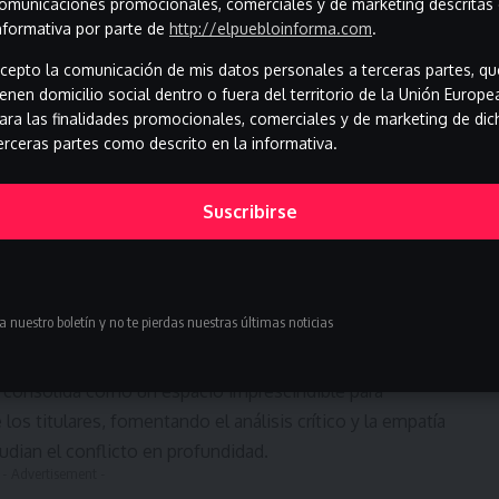
omunicaciones promocionales, comerciales y de marketing descritas 
nformativa por parte de
http://elpuebloinforma.com
.
 invita a la audiencia a reflexionar sobre el papel que
cepto la comunicación de mis datos personales a terceras partes, qu
nsa de los derechos humanos y la justicia internacional.
ienen domicilio social dentro o fuera del territorio de la Unión Europe
Palestina va mucho más allá de los acontecimientos del 7
ara las finalidades promocionales, comerciales y de marketing de dic
erceras partes como descrito en la informativa.
ia de su contexto y sus protagonistas.
on perspectiva de derechos humanos
Suscribirse
a Rodríguez y Javier Espinosa analizaron los desafíos de
a de derechos humanos, especialmente en situaciones
os está restringido.
evo episodio disponible en ‘Público’.
a nuestro boletín y no te pierdas nuestras últimas noticias
rnacional, activismo y derechos humanos en Palestina.
 consolida como un espacio imprescindible para
los titulares, fomentando el análisis crítico y la empatía
udian el conflicto en profundidad.
- Advertisement -