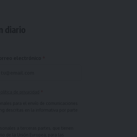
n diario
orreo electrónico
*
olítica de privacidad
*
onales para el envío de comunicaciones
g descritas en la informativa por parte
onales a terceras partes, que tienen
orio de la Unión Europea, para las