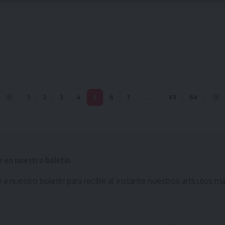
1
2
3
4
5
6
7
…
63
64
e en nuestro boletín
 a nuestro boletín para recibir al instante nuestros artículos m