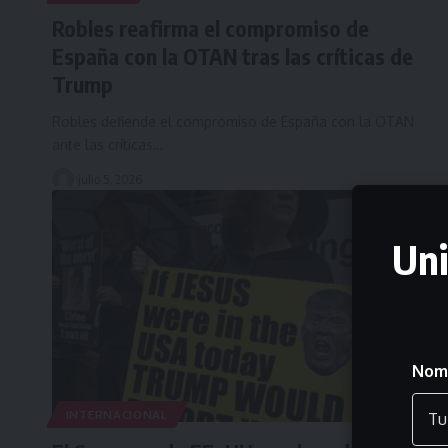
Robles reafirma el compromiso de
España con la OTAN tras las críticas de
Trump
Robles defiende el compromiso de España con la OTAN
ante las críticas…
julio 5, 2026
Uni
Nom
INTERNACIONAL