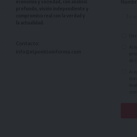
economía y sociedad, con análisis
Nombr
profundo, visión independiente y
compromiso real con la verdad y
la actualidad.
Dec
Contacto:
Ace
info@elpuebloinforma.com
prom
de
Ace
domi
fina
como