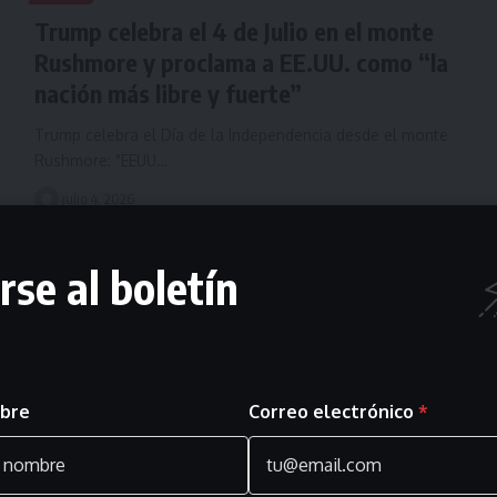
Trump celebra el 4 de Julio en el monte
Rushmore y proclama a EE.UU. como “la
nación más libre y fuerte”
Trump celebra el Día de la Independencia desde el monte
Rushmore: "EEUU…
julio 4, 2026
rse al boletín
bre
Correo electrónico
*
EUROPA