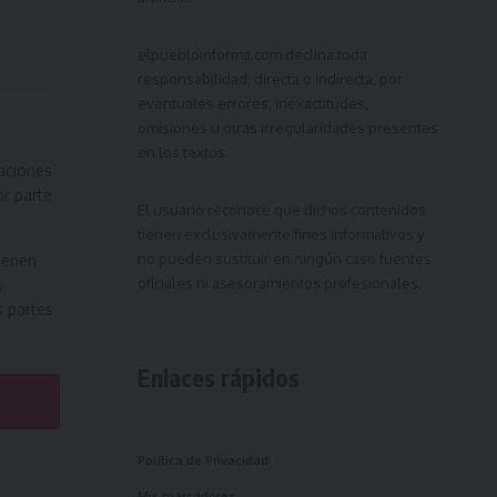
elpuebloinforma.com
declina toda
responsabilidad, directa o indirecta, por
eventuales errores, inexactitudes,
omisiones u otras irregularidades presentes
en los textos.
aciones
or parte
El usuario reconoce que dichos contenidos
tienen exclusivamente fines informativos y
no pueden sustituir en ningún caso fuentes
ienen
oficiales ni asesoramientos profesionales.
s
s partes
Enlaces rápidos
Política de Privacidad
Mis marcadores