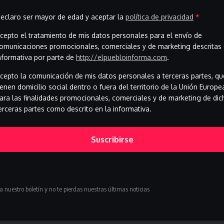
España, Italia y Reino Unido se unen
contra la exigencia de Trump de elevar el
eclaro ser mayor de edad y aceptar la
política de privacidad
*
gasto militar al 5%
cepto el tratamiento de mis datos personales para el envío de
omunicaciones promocionales, comerciales y de marketing descritas 
España ya no está sola frente a Trump: Italia y Reino
nformativa por parte de
http://elpuebloinforma.com
.
Unido…
cepto la comunicación de mis datos personales a terceras partes, qu
junio 28, 2026
ienen domicilio social dentro o fuera del territorio de la Unión Europe
ara las finalidades promocionales, comerciales y de marketing de dic
erceras partes como descrito en la informativa.
Suscribirse
a nuestro boletín y no te pierdas nuestras últimas noticias