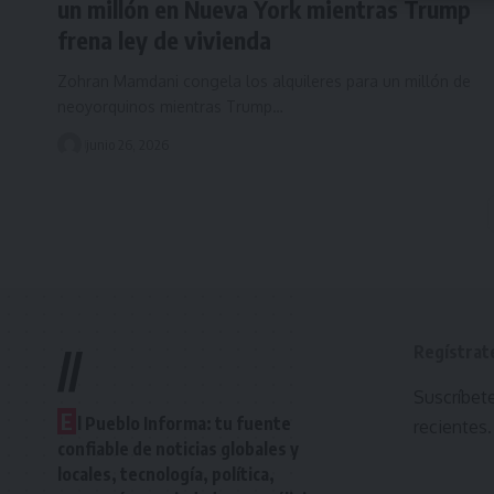
un millón en Nueva York mientras Trump
frena ley de vivienda
Zohran Mamdani congela los alquileres para un millón de
neoyorquinos mientras Trump…
junio 26, 2026
Regístrat
//
Suscríbete
E
l Pueblo Informa: tu fuente
recientes.
confiable de noticias globales y
locales, tecnología, política,