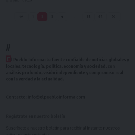
julio 17, 2026
1
2
3
4
…
63
64
//
E
l Pueblo Informa: tu fuente confiable de noticias globales y
locales, tecnología, política, economía y sociedad, con
análisis profundo, visión independiente y compromiso real
con la verdad y la actualidad.
Contacto:
info@elpuebloinforma.com
Regístrate en nuestro boletín
Suscríbete a nuestro boletín para recibir al instante nuestros
artículos más recientes.