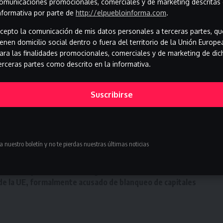
omunicaciones promocionales, comerciales y de marketing descritas 
nformativa por parte de
http://elpuebloinforma.com
.
cepto la comunicación de mis datos personales a terceras partes, qu
ienen domicilio social dentro o fuera del territorio de la Unión Europe
ido generados y/o reelaborados mediante el uso de
ara las finalidades promocionales, comerciales y de marketing de dic
erceras partes como descrito en la informativa.
d, directa o indirecta, por eventuales errores, inexactitudes,
los textos.
en exclusivamente fines informativos y no pueden sustituir en
Suscribirse
s profesionales.
ina de Palestine Action en pleno centro de Londres
a nuestro boletín y no te pierdas nuestras últimas noticias
s a menores de 15 años y marca un hito en Europa
ota vacunas y causa alarma tras dos muertes
ón de un posible alto el fuego en Ucrania, anuncia Macron
 de la UE, formalmente acusado de blanqueo de capitales