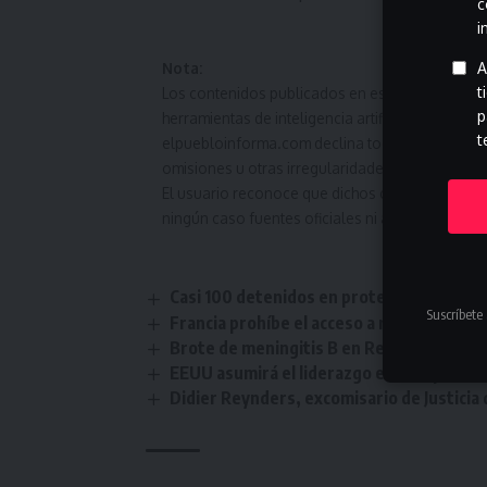
c
i
A
Nota:
t
Los contenidos publicados en este sitio han s
p
herramientas de inteligencia artificial.
t
elpuebloinforma.com declina toda responsabilida
omisiones u otras irregularidades presentes en 
El usuario reconoce que dichos contenidos tien
ningún caso fuentes oficiales ni asesoramiento
Casi 100 detenidos en protesta propalest
Suscríbete 
Francia prohíbe el acceso a redes sociale
Brote de meningitis B en Reino Unido ag
EEUU asumirá el liderazgo en la supervisi
Didier Reynders, excomisario de Justicia