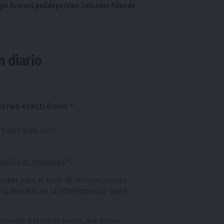
gio Armani
polideportivo
Salvador Allende
n diario
orreo electrónico
*
olítica de privacidad
*
onales para el envío de comunicaciones
g descritas en la informativa por parte
onales a terceras partes, que tienen