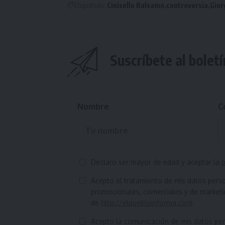
Etiquetado:
Cinisello Balsamo
controversia
Gior
Suscríbete al boletí
Nombre
C
Declaro ser mayor de edad y aceptar la
p
Acepto el tratamiento de mis datos pers
promocionales, comerciales y de marketin
de
http://elpuebloinforma.com
.
Acepto la comunicación de mis datos pers