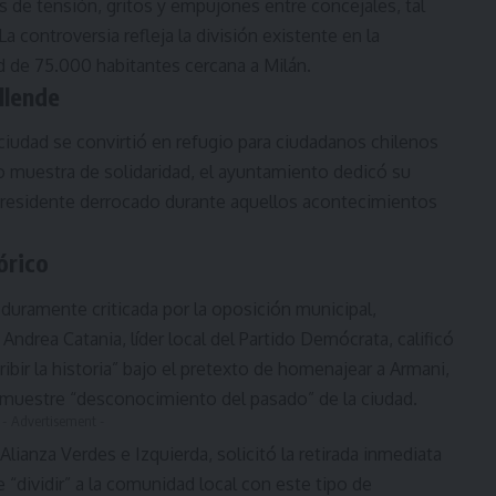
 de tensión, gritos y empujones entre concejales, tal
 controversia refleja la división existente en la
 de 75.000 habitantes cercana a Milán.
llende
a ciudad se convirtió en refugio para ciudadanos chilenos
o muestra de solidaridad, el ayuntamiento dedicó su
, presidente derrocado durante aquellos acontecimientos
órico
duramente criticada por la oposición municipal,
Andrea Catania, líder local del Partido Demócrata, calificó
ribir la historia” bajo el pretexto de homenajear a Armani,
 muestre “desconocimiento del pasado” de la ciudad.
- Advertisement -
Alianza Verdes e Izquierda, solicitó la retirada inmediata
e “dividir” a la comunidad local con este tipo de