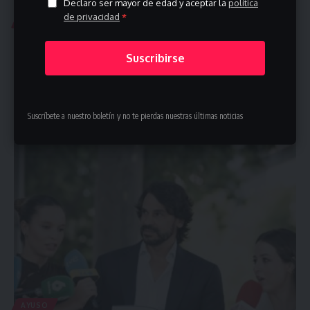
Declaro ser mayor de edad y aceptar la
política
de privacidad
*
CRISTINA ÁLVAREZ
Asesora de Begoña Gómez exige recuperar su
Suscribirse
pasaporte y acusa al juez Peinado de retención
indebida
La asesora de Gómez exige la devolución inmediata de su
pasaporte y…
Suscríbete a nuestro boletín y no te pierdas nuestras últimas noticias
julio 23, 2026
AYUSO