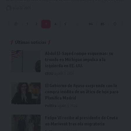
julio 22, 2026
1
2
3
4
5
…
84
85
Últimas noticias
Abdul El-Sayed rompe esquemas: su
triunfo en Míchigan impulsa a la
izquierda en EE. UU.
EEUU
agosto 5, 2026
El Gobierno de Ayuso sorprende con la
compra inédita de un ático de lujo para
Planifica Madrid
Política
agosto 5, 2026
Felipe VI recibe al presidente de Ceuta
en Marivent tras ola migratoria