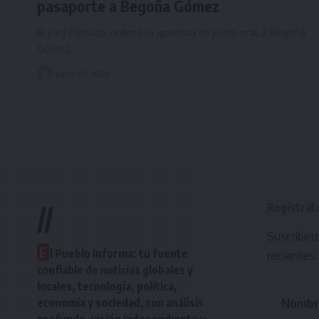
pasaporte a Begoña Gómez
El juez Peinado ordena la apertura de juicio oral a Begoña
Gómez…
junio 20, 2026
Regístrat
//
Suscríbete
E
l Pueblo Informa: tu fuente
recientes.
confiable de noticias globales y
locales, tecnología, política,
economía y sociedad, con análisis
Nombr
profundo, visión independiente y