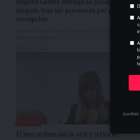
Begoña Gómez entrega su pasaporte al
D
juzgado tras ser procesada por presunta
corrupción
A
c
Begoña Gómez entrega su pasaporte en el juzgado por
i
orden judicial Begoña…
A
junio 24, 2026
t
p
t
Suscríbete 
POLÍTICA
El juez ordena juicio oral y retira el