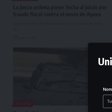
La jueza ordena poner fecha al juicio por
fraude fiscal contra el novio de Ayuso
La jueza ordena fijar fecha para el juicio contra el novio
de…
julio 17, 2026
Uni
Nom
POLÍTICA