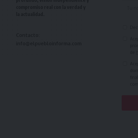
compromiso real con la verdad y
la actualidad.
Dec
Contacto:
Ace
info@elpuebloinforma.com
prom
de
Ace
domi
fina
como