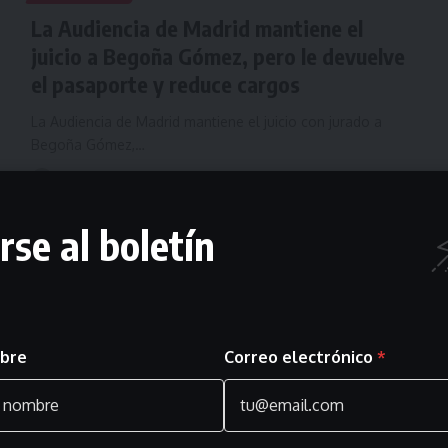
La Audiencia de Madrid mantiene el
juicio a Begoña Gómez, pero le devuelve
el pasaporte y reduce cargos
La Audiencia de Madrid mantiene el juicio con jurado a
Begoña Gómez,…
julio 16, 2026
rse al boletín
bre
Correo electrónico
*
TRIBUNALES