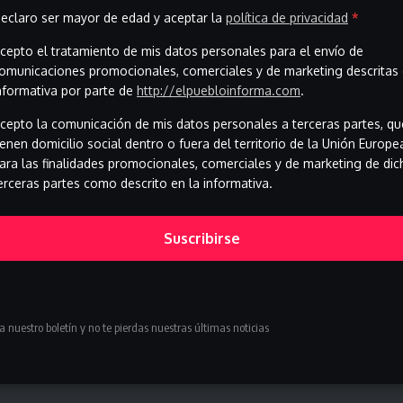
El juez ordena a Begoña Gómez entregar
eclaro ser mayor de edad y aceptar la
política de privacidad
*
el pasaporte tras la apertura de juicio
cepto el tratamiento de mis datos personales para el envío de
El juez cita a Begoña Gómez para entregar el pasaporte
omunicaciones promocionales, comerciales y de marketing descritas 
tras la…
nformativa por parte de
http://elpuebloinforma.com
.
junio 22, 2026
cepto la comunicación de mis datos personales a terceras partes, qu
ienen domicilio social dentro o fuera del territorio de la Unión Europe
ara las finalidades promocionales, comerciales y de marketing de dic
erceras partes como descrito en la informativa.
Suscribirse
a nuestro boletín y no te pierdas nuestras últimas noticias