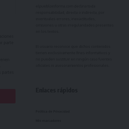
elpuebloinforma.com
declina toda
responsabilidad, directa o indirecta, por
eventuales errores, inexactitudes,
omisiones u otras irregularidades presentes
en los textos.
aciones
or parte
El usuario reconoce que dichos contenidos
tienen exclusivamente fines informativos y
no pueden sustituir en ningún caso fuentes
ienen
oficiales ni asesoramientos profesionales.
s
s partes
Enlaces rápidos
Política de Privacidad
Mis marcadores