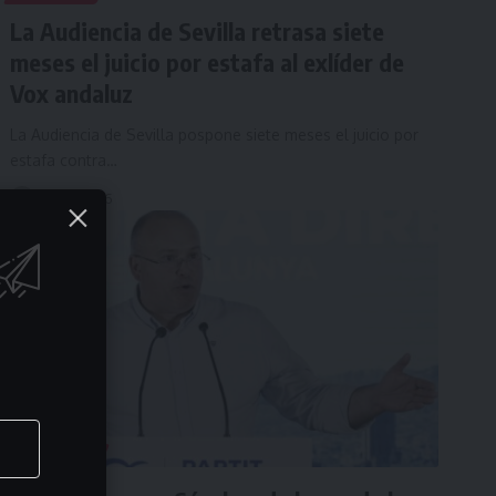
La Audiencia de Sevilla retrasa siete
meses el juicio por estafa al exlíder de
Vox andaluz
La Audiencia de Sevilla pospone siete meses el juicio por
estafa contra…
julio 9, 2026
POLÍTICA