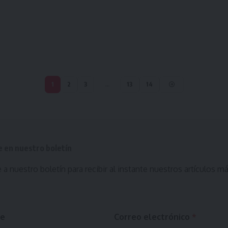
1
2
3
…
13
14
e en nuestro boletín
 a nuestro boletín para recibir al instante nuestros artículos m
e
Correo electrónico
*