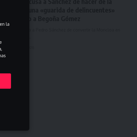
Tellado acusa a Sánchez de hacer de la
Moncloa una «guarida de delincuentes»
tras juicio a Begoña Gómez
en la
Tellado acusa a Pedro Sánchez de convertir la Moncloa en
una "guarida…
e
junio 20, 2026
a,
has