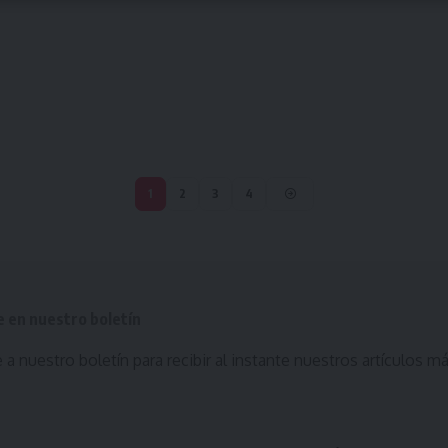
1
2
3
4
e en nuestro boletín
 a nuestro boletín para recibir al instante nuestros artículos m