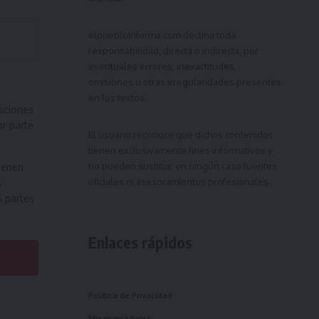
elpuebloinforma.com
declina toda
responsabilidad, directa o indirecta, por
eventuales errores, inexactitudes,
omisiones u otras irregularidades presentes
en los textos.
aciones
or parte
El usuario reconoce que dichos contenidos
tienen exclusivamente fines informativos y
no pueden sustituir en ningún caso fuentes
ienen
oficiales ni asesoramientos profesionales.
s
s partes
Enlaces rápidos
Política de Privacidad
Mis marcadores