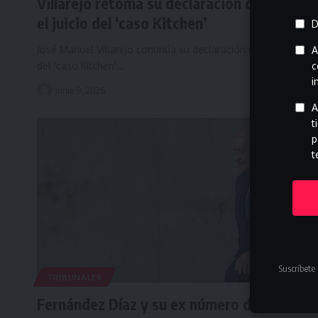
Villarejo retoma su declaración clave en
el juicio del ‘caso Kitchen’
D
José Manuel Villarejo continúa su declaración en el juicio
A
c
del 'caso Kitchen'…
i
junio 9, 2026
A
t
p
t
Suscríbete 
TRIBUNALES
Fernández Díaz y su ex número dos