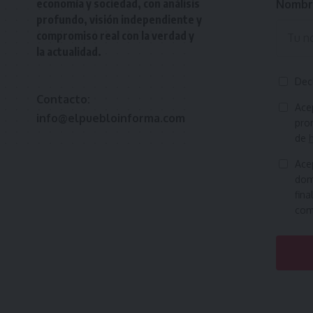
economía y sociedad, con análisis
Nombr
profundo, visión independiente y
compromiso real con la verdad y
la actualidad.
Dec
Contacto:
Ace
info@elpuebloinforma.com
prom
de
Ace
domi
fina
como