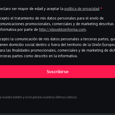
Francisco Martínez niega en el juicio
cualquier vínculo con la «operación
eclaro ser mayor de edad y aceptar la
política de privacidad
*
Kitchen
cepto el tratamiento de mis datos personales para el envío de
omunicaciones promocionales, comerciales y de marketing descritas 
El ex número dos de Interior durante el gobierno de Rajoy
nformativa por parte de
http://elpuebloinforma.com
.
niega…
cepto la comunicación de mis datos personales a terceras partes, qu
mayo 28, 2026
ienen domicilio social dentro o fuera del territorio de la Unión Europe
ara las finalidades promocionales, comerciales y de marketing de dic
erceras partes como descrito en la informativa.
Suscribirse
a nuestro boletín y no te pierdas nuestras últimas noticias