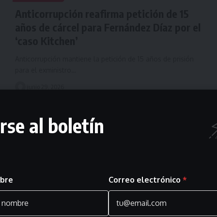
Anticorrupción reafirma petición de 15
años de cárcel para Fernández Díaz por el
‘caso Kitchen’
Anticorrupción mantiene la petición de 15 años de prisión
para el exministro…
junio 29, 2026
rse al boletín
bre
Correo electrónico
*
TRIBUNALES