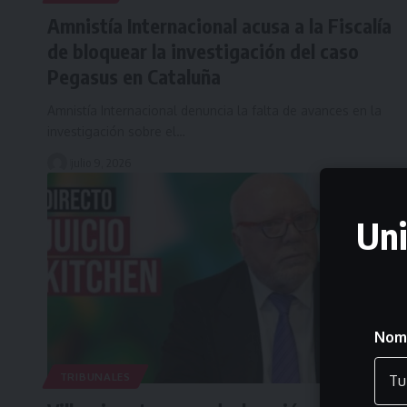
Amnistía Internacional acusa a la Fiscalía
de bloquear la investigación del caso
Pegasus en Cataluña
Amnistía Internacional denuncia la falta de avances en la
investigación sobre el…
julio 9, 2026
Uni
Nom
TRIBUNALES